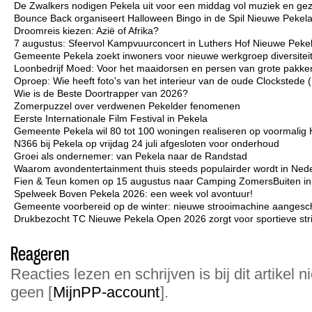
De Zwalkers nodigen Pekela uit voor een middag vol muziek en gez
Bounce Back organiseert Halloween Bingo in de Spil Nieuwe Pekel
Droomreis kiezen: Azië of Afrika?
7 augustus: Sfeervol Kampvuurconcert in Luthers Hof Nieuwe Peke
Gemeente Pekela zoekt inwoners voor nieuwe werkgroep diversiteit 
Loonbedrijf Moed: Voor het maaidorsen en persen van grote pakken
Oproep: Wie heeft foto's van het interieur van de oude Clockstede
Wie is de Beste Doortrapper van 2026?
Zomerpuzzel over verdwenen Pekelder fenomenen
Eerste Internationale Film Festival in Pekela
Gemeente Pekela wil 80 tot 100 woningen realiseren op voormalig 
N366 bij Pekela op vrijdag 24 juli afgesloten voor onderhoud
Groei als ondernemer: van Pekela naar de Randstad
Waarom avondentertainment thuis steeds populairder wordt in Ned
Fien & Teun komen op 15 augustus naar Camping ZomersBuiten i
Spelweek Boven Pekela 2026: een week vol avontuur!
Gemeente voorbereid op de winter: nieuwe strooimachine aangesc
Drukbezocht TC Nieuwe Pekela Open 2026 zorgt voor sportieve strij
Reageren
Reacties lezen en schrijven is bij dit artikel n
geen [
MijnPP-account
].