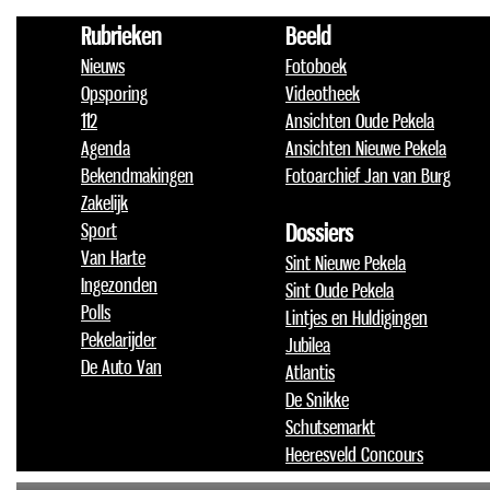
Rubrieken
Beeld
Nieuws
Fotoboek
Opsporing
Videotheek
112
Ansichten Oude Pekela
Agenda
Ansichten Nieuwe Pekela
Bekendmakingen
Fotoarchief Jan van Burg
Zakelijk
Sport
Dossiers
Van Harte
Sint Nieuwe Pekela
Ingezonden
Sint Oude Pekela
Polls
Lintjes en Huldigingen
Pekelarijder
Jubilea
De Auto Van
Atlantis
De Snikke
Schutsemarkt
Heeresveld Concours