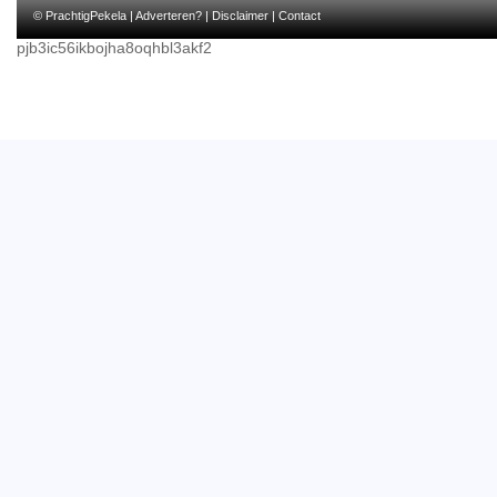
© PrachtigPekela |
Adverteren?
|
Disclaimer
|
Contact
pjb3ic56ikbojha8oqhbl3akf2