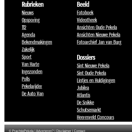
Rubrieken
Beeld
Nieuws
Fotoboek
Opsporing
Videotheek
112
Ansichten Oude Pekela
Agenda
Ansichten Nieuwe Pekela
Bekendmakingen
Fotoarchief Jan van Burg
Zakelijk
Sport
Dossiers
Van Harte
Sint Nieuwe Pekela
Ingezonden
Sint Oude Pekela
Polls
Lintjes en Huldigingen
Pekelarijder
Jubilea
De Auto Van
Atlantis
De Snikke
Schutsemarkt
Heeresveld Concours
© PrachtigPekela |
Adverteren?
|
Disclaimer
|
Contact