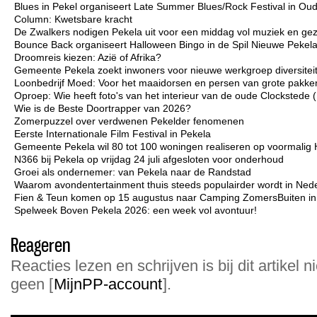
Blues in Pekel organiseert Late Summer Blues/Rock Festival in Ou
Column: Kwetsbare kracht
De Zwalkers nodigen Pekela uit voor een middag vol muziek en gez
Bounce Back organiseert Halloween Bingo in de Spil Nieuwe Pekel
Droomreis kiezen: Azië of Afrika?
Gemeente Pekela zoekt inwoners voor nieuwe werkgroep diversiteit 
Loonbedrijf Moed: Voor het maaidorsen en persen van grote pakken
Oproep: Wie heeft foto's van het interieur van de oude Clockstede
Wie is de Beste Doortrapper van 2026?
Zomerpuzzel over verdwenen Pekelder fenomenen
Eerste Internationale Film Festival in Pekela
Gemeente Pekela wil 80 tot 100 woningen realiseren op voormalig 
N366 bij Pekela op vrijdag 24 juli afgesloten voor onderhoud
Groei als ondernemer: van Pekela naar de Randstad
Waarom avondentertainment thuis steeds populairder wordt in Ned
Fien & Teun komen op 15 augustus naar Camping ZomersBuiten i
Spelweek Boven Pekela 2026: een week vol avontuur!
Reageren
Reacties lezen en schrijven is bij dit artikel n
geen [
MijnPP-account
].