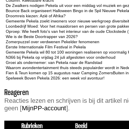
Column: Kwetsbare kracht
De Zwalkers nodigen Pekela uit voor een middag vol muziek en gez
Bounce Back organiseert Halloween Bingo in de Spil Nieuwe Pekel
Droomreis kiezen: Azië of Afrika?
Gemeente Pekela zoekt inwoners voor nieuwe werkgroep diversiteit 
Loonbedrijf Moed: Voor het maaidorsen en persen van grote pakken
Oproep: Wie heeft foto's van het interieur van de oude Clockstede
Wie is de Beste Doortrapper van 2026?
Zomerpuzzel over verdwenen Pekelder fenomenen
Eerste Internationale Film Festival in Pekela
Gemeente Pekela wil 80 tot 100 woningen realiseren op voormalig 
N366 bij Pekela op vrijdag 24 juli afgesloten voor onderhoud
Groei als ondernemer: van Pekela naar de Randstad
Waarom avondentertainment thuis steeds populairder wordt in Ned
Fien & Teun komen op 15 augustus naar Camping ZomersBuiten i
Spelweek Boven Pekela 2026: een week vol avontuur!
Reageren
Reacties lezen en schrijven is bij dit artikel n
geen [
MijnPP-account
].
Rubrieken
Beeld