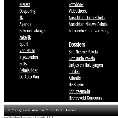
Nieuws
Fotoboek
Opsporing
Videotheek
112
Ansichten Oude Pekela
Agenda
Ansichten Nieuwe Pekela
Bekendmakingen
Fotoarchief Jan van Burg
Zakelijk
Sport
Dossiers
Van Harte
Sint Nieuwe Pekela
Ingezonden
Sint Oude Pekela
Polls
Lintjes en Huldigingen
Pekelarijder
Jubilea
De Auto Van
Atlantis
De Snikke
Schutsemarkt
Heeresveld Concours
© PrachtigPekela |
Adverteren?
|
Disclaimer
|
Contact
pv2lp0hm7sdcgtfn1mtr6u35l1