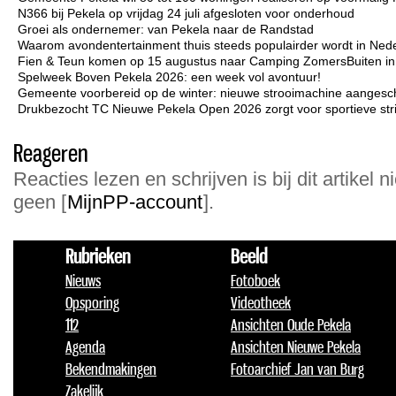
N366 bij Pekela op vrijdag 24 juli afgesloten voor onderhoud
Groei als ondernemer: van Pekela naar de Randstad
Waarom avondentertainment thuis steeds populairder wordt in Ned
Fien & Teun komen op 15 augustus naar Camping ZomersBuiten i
Spelweek Boven Pekela 2026: een week vol avontuur!
Gemeente voorbereid op de winter: nieuwe strooimachine aangesc
Drukbezocht TC Nieuwe Pekela Open 2026 zorgt voor sportieve strij
Reageren
Reacties lezen en schrijven is bij dit artikel n
geen [
MijnPP-account
].
Rubrieken
Beeld
Nieuws
Fotoboek
Opsporing
Videotheek
112
Ansichten Oude Pekela
Agenda
Ansichten Nieuwe Pekela
Bekendmakingen
Fotoarchief Jan van Burg
Zakelijk