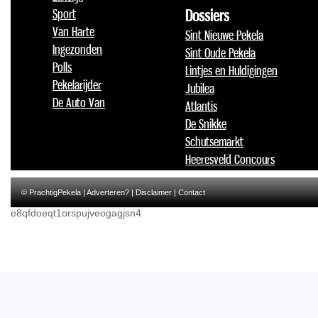
Sport
Dossiers
Van Harte
Sint Nieuwe Pekela
Ingezonden
Sint Oude Pekela
Polls
Lintjes en Huldigingen
Pekelarijder
Jubilea
De Auto Van
Atlantis
De Snikke
Schutsemarkt
Heeresveld Concours
© PrachtigPekela |
Adverteren?
|
Disclaimer
|
Contact
e8qfdoeqt1orspujveogagjsn4