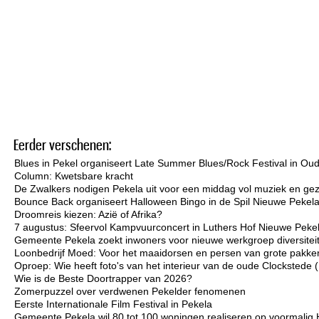
Eerder verschenen:
Blues in Pekel organiseert Late Summer Blues/Rock Festival in Ou
Column: Kwetsbare kracht
De Zwalkers nodigen Pekela uit voor een middag vol muziek en gez
Bounce Back organiseert Halloween Bingo in de Spil Nieuwe Pekel
Droomreis kiezen: Azië of Afrika?
7 augustus: Sfeervol Kampvuurconcert in Luthers Hof Nieuwe Peke
Gemeente Pekela zoekt inwoners voor nieuwe werkgroep diversiteit 
Loonbedrijf Moed: Voor het maaidorsen en persen van grote pakken
Oproep: Wie heeft foto's van het interieur van de oude Clockstede
Wie is de Beste Doortrapper van 2026?
Zomerpuzzel over verdwenen Pekelder fenomenen
Eerste Internationale Film Festival in Pekela
Gemeente Pekela wil 80 tot 100 woningen realiseren op voormalig 