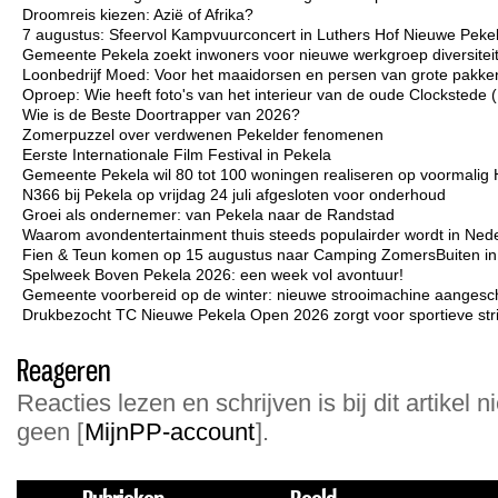
Droomreis kiezen: Azië of Afrika?
7 augustus: Sfeervol Kampvuurconcert in Luthers Hof Nieuwe Peke
Gemeente Pekela zoekt inwoners voor nieuwe werkgroep diversiteit 
Loonbedrijf Moed: Voor het maaidorsen en persen van grote pakken
Oproep: Wie heeft foto's van het interieur van de oude Clockstede
Wie is de Beste Doortrapper van 2026?
Zomerpuzzel over verdwenen Pekelder fenomenen
Eerste Internationale Film Festival in Pekela
Gemeente Pekela wil 80 tot 100 woningen realiseren op voormalig 
N366 bij Pekela op vrijdag 24 juli afgesloten voor onderhoud
Groei als ondernemer: van Pekela naar de Randstad
Waarom avondentertainment thuis steeds populairder wordt in Ned
Fien & Teun komen op 15 augustus naar Camping ZomersBuiten i
Spelweek Boven Pekela 2026: een week vol avontuur!
Gemeente voorbereid op de winter: nieuwe strooimachine aangesc
Drukbezocht TC Nieuwe Pekela Open 2026 zorgt voor sportieve strij
Reageren
Reacties lezen en schrijven is bij dit artikel n
geen [
MijnPP-account
].