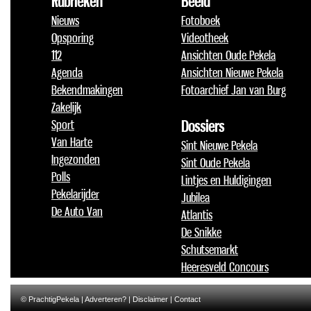
Rubrieken
Beeld
Nieuws
Fotoboek
Opsporing
Videotheek
112
Ansichten Oude Pekela
Agenda
Ansichten Nieuwe Pekela
Bekendmakingen
Fotoarchief Jan van Burg
Zakelijk
Sport
Dossiers
Van Harte
Sint Nieuwe Pekela
Ingezonden
Sint Oude Pekela
Polls
Lintjes en Huldigingen
Pekelarijder
Jubilea
De Auto Van
Atlantis
De Snikke
Schutsemarkt
Heeresveld Concours
© PrachtigPekela |
Adverteren?
|
Disclaimer
|
Contact