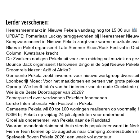
Eerder verschenen:
Heeresmeermarkt in Nieuwe Pekela vandaag nog tot 15.00 uur
UPDATE: Pomeriaan Luckey teruggevonden bij Heeresmeer Nieuw
Kampvuurconcert in Nieuwe Pekela zorgt voor warme muzikale avo
Blues in Pekel organiseert Late Summer Blues/Rock Festival in Ou
Column: Kwetsbare kracht
De Zwalkers nodigen Pekela uit voor een middag vol muziek en gez
Bounce Back organiseert Halloween Bingo in de Spil Nieuwe Pekel
Droomreis kiezen: Azië of Afrika?
Gemeente Pekela zoekt inwoners voor nieuwe werkgroep diversiteit 
Loonbedrijf Moed: Voor het maaidorsen en persen van grote pakken
Oproep: Wie heeft foto's van het interieur van de oude Clockstede
Wie is de Beste Doortrapper van 2026?
Zomerpuzzel over verdwenen Pekelder fenomenen
Eerste Internationale Film Festival in Pekela
Gemeente Pekela wil 80 tot 100 woningen realiseren op voormalig 
N366 bij Pekela op vrijdag 24 juli afgesloten voor onderhoud
Groei als ondernemer: van Pekela naar de Randstad
Waarom avondentertainment thuis steeds populairder wordt in Ned
Fien & Teun komen op 15 augustus naar Camping ZomersBuiten i
Spelweek Boven Pekela 2026: een week vol avontuur!