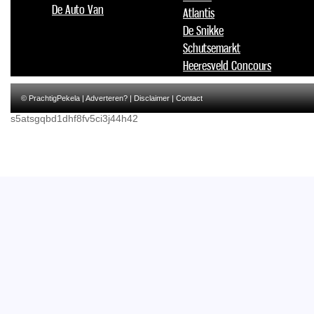
De Auto Van
Atlantis
De Snikke
Schutsemarkt
Heeresveld Concours
© PrachtigPekela |
Adverteren?
|
Disclaimer
|
Contact
s5atsgqbd1dhf8fv5ci3j44h42