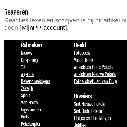
Reageren
Reacties lezen en schrijven is bij dit artikel n
geen [
MijnPP-account
].
Rubrieken
Beeld
Nieuws
Fotoboek
Opsporing
Videotheek
112
Ansichten Oude Pekela
Agenda
Ansichten Nieuwe Pekela
Bekendmakingen
Fotoarchief Jan van Burg
Zakelijk
Sport
Dossiers
Van Harte
Sint Nieuwe Pekela
Ingezonden
Sint Oude Pekela
Polls
Lintjes en Huldigingen
Pekelarijder
Jubilea