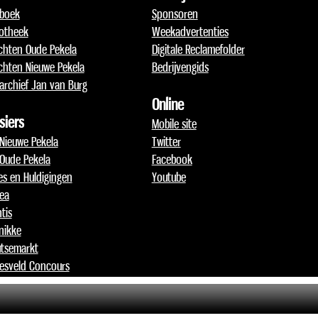
boek
Sponsoren
otheek
Weekadvertenties
chten Oude Pekela
Digitale Reclamefolder
chten Nieuwe Pekela
Bedrijvengids
archief Jan van Burg
Online
siers
Mobile site
 Nieuwe Pekela
Twitter
 Oude Pekela
Facebook
jes en Huldigingen
Youtube
lea
tis
nikke
tsemarkt
esveld Concours