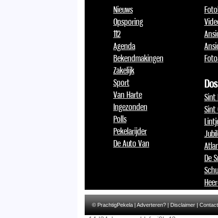
Nieuws
Foto
Opsporing
Vide
112
Ansi
Agenda
Ansi
Bekendmakingen
Foto
Zakelijk
Sport
Dos
Van Harte
Sint
Ingezonden
Sint
Polls
Lint
Pekelarijder
Jubi
De Auto Van
Atlan
De S
Schu
Heer
© PrachtigPekela |
Adverteren?
|
Disclaimer
|
Contact