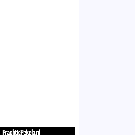
PrachtigPekela.nl