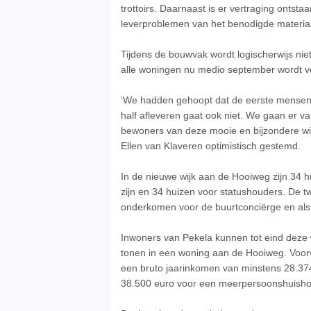
trottoirs. Daarnaast is er vertraging ontst
leverproblemen van het benodigde materia
Tijdens de bouwvak wordt logischerwijs nie
alle woningen nu medio september wordt v
‘We hadden gehoopt dat de eerste mensen er
half afleveren gaat ook niet. We gaan er v
bewoners van deze mooie en bijzondere wij
Ellen van Klaveren optimistisch gestemd.
In de nieuwe wijk aan de Hooiweg zijn 34 
zijn en 34 huizen voor statushouders. De t
onderkomen voor de buurtconciërge en als
Inwoners van Pekela kunnen tot eind deze 
tonen in een woning aan de Hooiweg. Voor
een bruto jaarinkomen van minstens 28.3
38.500 euro voor een meerpersoonshuish