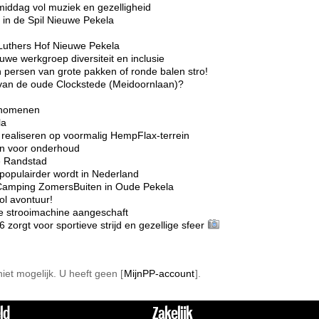
middag vol muziek en gezelligheid
in de Spil Nieuwe Pekela
Luthers Hof Nieuwe Pekela
we werkgroep diversiteit en inclusie
 persen van grote pakken of ronde balen stro!
r van de oude Clockstede (Meidoornlaan)?
enomenen
la
realiseren op voormalig HempFlax-terrein
ten voor onderhoud
e Randstad
opulairder wordt in Nederland
Camping ZomersBuiten in Oude Pekela
l avontuur!
e strooimachine aangeschaft
rgt voor sportieve strijd en gezellige sfeer
 niet mogelijk. U heeft geen [
MijnPP-account
].
ld
Zakelijk