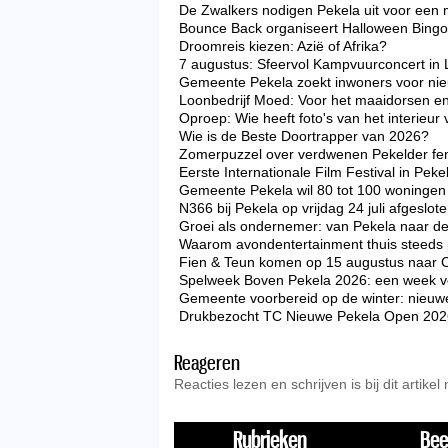
De Zwalkers nodigen Pekela uit voor een 
Bounce Back organiseert Halloween Bingo 
Droomreis kiezen: Azië of Afrika?
7 augustus: Sfeervol Kampvuurconcert in 
Gemeente Pekela zoekt inwoners voor nieu
Loonbedrijf Moed: Voor het maaidorsen en
Oproep: Wie heeft foto's van het interieu
Wie is de Beste Doortrapper van 2026?
Zomerpuzzel over verdwenen Pekelder f
Eerste Internationale Film Festival in Peke
Gemeente Pekela wil 80 tot 100 woningen 
N366 bij Pekela op vrijdag 24 juli afgeslo
Groei als ondernemer: van Pekela naar d
Waarom avondentertainment thuis steeds p
Fien & Teun komen op 15 augustus naar 
Spelweek Boven Pekela 2026: een week vo
Gemeente voorbereid op de winter: nieuw
Drukbezocht TC Nieuwe Pekela Open 2026 zo
Reageren
Reacties lezen en schrijven is bij dit artikel
Rubrieken
Bee