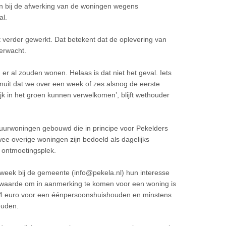
aan bij de afwerking van de woningen wegens
al.
t verder gewerkt. Dat betekent dat de oplevering van
erwacht.
 al zouden wonen. Helaas is dat niet het geval. Iets
anuit dat we over een week of zes alsnog de eerste
k in het groen kunnen verwelkomen’, blijft wethouder
huurwoningen gebouwd die in principe voor Pekelders
wee overige woningen zijn bedoeld als dagelijks
 ontmoetingsplek.
week bij de gemeente (info@pekela.nl) hun interesse
waarde om in aanmerking te komen voor een woning is
74 euro voor een éénpersoonshuishouden en minstens
ouden.