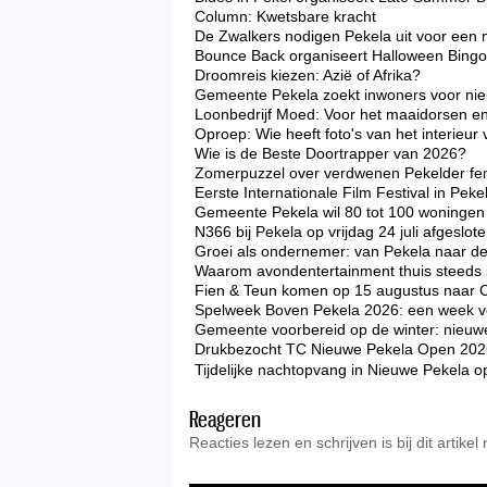
Column: Kwetsbare kracht
De Zwalkers nodigen Pekela uit voor een 
Bounce Back organiseert Halloween Bingo 
Droomreis kiezen: Azië of Afrika?
Gemeente Pekela zoekt inwoners voor nieu
Loonbedrijf Moed: Voor het maaidorsen en
Oproep: Wie heeft foto's van het interieu
Wie is de Beste Doortrapper van 2026?
Zomerpuzzel over verdwenen Pekelder f
Eerste Internationale Film Festival in Peke
Gemeente Pekela wil 80 tot 100 woningen 
N366 bij Pekela op vrijdag 24 juli afgeslo
Groei als ondernemer: van Pekela naar d
Waarom avondentertainment thuis steeds p
Fien & Teun komen op 15 augustus naar 
Spelweek Boven Pekela 2026: een week vo
Gemeente voorbereid op de winter: nieuw
Drukbezocht TC Nieuwe Pekela Open 2026 zo
Tijdelijke nachtopvang in Nieuwe Pekela op
Reageren
Reacties lezen en schrijven is bij dit artikel