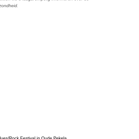
zondheid.
lues/Rock Festival in Oude Pekela