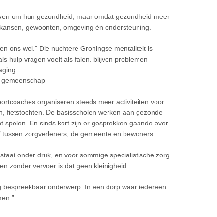
even om hun gezondheid, maar omdat gezondheid meer
n kansen, gewoonten, omgeving én ondersteuning.
n ons wel." Die nuchtere Groningse mentaliteit is
ls hulp vragen voelt als falen, blijven problemen
aging:
s gemeenschap.
ortcoaches organiseren steeds meer activiteiten voor
, fietstochten. De basisscholen werken aan gezonde
nt spelen. En sinds kort zijn er gesprekken gaande over
’ tussen zorgverleners, de gemeente en bewoners.
 staat onder druk, en voor sommige specialistische zorg
ren zonder vervoer is dat geen kleinigheid.
tig bespreekbaar onderwerp. In een dorp waar iedereen
men.”