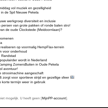
middag vol muziek en gezelligheid
in de Spil Nieuwe Pekela
we werkgroep diversiteit en inclusie
 persen van grote pakken of ronde balen stro!
r van de oude Clockstede (Meidoornlaan)?
enomenen
la
realiseren op voormalig HempFlax-terrein
ten voor onderhoud
e Randstad
opulairder wordt in Nederland
Camping ZomersBuiten in Oude Pekela
l avontuur!
e strooimachine aangeschaft
rgt voor sportieve strijd en gezellige sfeer
 korte termijn weer in gebruik
 niet mogelijk. U heeft geen [
MijnPP-account
].