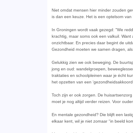
Niet omdat mensen hier minder zouden g
is dan een keuze. Het is een optelsom va
In Groningen wordt vaak gezegd: "We redde
krachtig, maar soms ook een valkuil. Want a
onzichtbaar. En precies daar begint de uitd
Gezondheid moeten we samen dragen, al
Gelukkig zien we ook beweging. De buurtsp
jong en oud: wandelgroepen, beweeglessen
traktaties en schoolpleinen waar je écht ku
het opzetten van een ‘gezondheidsakkoord
Toch zijn er ook zorgen. De huisartsenzorg
moet je nog altijd verder reizen. Voor oude
En mentale gezondheid? Die blijft een las
elkaar kent, wil je niet zomaar “in beeld ko