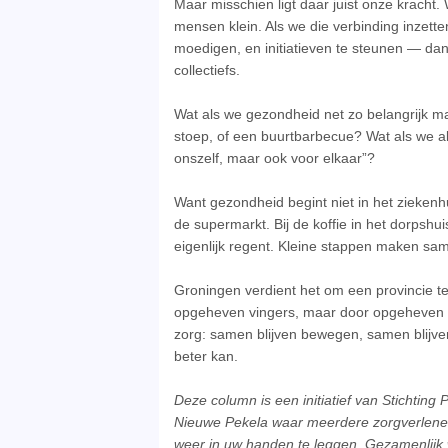
Maar misschien ligt daar juist onze kracht
mensen klein. Als we die verbinding inzette
moedigen, en initiatieven te steunen — dan 
collectiefs.
Wat als we gezondheid net zo belangrijk 
stoep, of een buurtbarbecue? Wat als we a
onszelf, maar ook voor elkaar”?
Want gezondheid begint niet in het zieken
de supermarkt. Bij de koffie in het dorpshui
eigenlijk regent. Kleine stappen maken sam
Groningen verdient het om een provincie te
opgeheven vingers, maar door opgeheven h
zorg: samen blijven bewegen, samen blijve
beter kan.
Deze column is een initiatief van Stichtin
Nieuwe Pekela waar meerdere zorgverlener
weer in uw handen te leggen. Gezamenlijk 