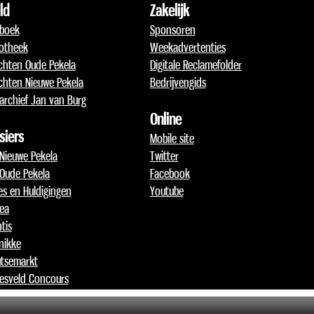
ld
Zakelijk
boek
Sponsoren
otheek
Weekadvertenties
chten Oude Pekela
Digitale Reclamefolder
chten Nieuwe Pekela
Bedrijvengids
archief Jan van Burg
Online
siers
Mobile site
 Nieuwe Pekela
Twitter
 Oude Pekela
Facebook
jes en Huldigingen
Youtube
lea
tis
nikke
tsemarkt
esveld Concours