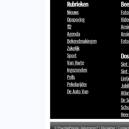
Rubrieken
Bee
Nieuws
Foto
Opsporing
Vide
112
Ansi
Agenda
Ansi
Bekendmakingen
Foto
Zakelijk
Sport
Dos
Van Harte
Sint
Ingezonden
Sint
Polls
Lint
Pekelarijder
Jubi
De Auto Van
Atlan
De S
Schu
Heer
© PrachtigPekela |
Adverteren?
|
Disclaimer
|
Contact