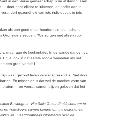
. Want in een kleine gemeenschap is de afstand tussen
n — door naar elkaar te luisteren, de ander aan te
verandert gezondheid van iets individueels in iets
maken als een goed onderhouden tuin, een schone
ls Groningers zeggen: “We zorgen niet alleen voor
huis, maar aan de keukentafel. In de wandelgangen van
s. En ja, ook in dat eerste rondje wandelen als het
en een groot verschil.
 zijn waar gezond leven vanzelfsprekend is. Niet door
arten. En misschien is dat wel de mooiste vorm van
n praten — en vooral: samen blijven geloven dat het
g Pekela Beweegt en Vita Salis Gezondheidscentrum te
s en vrijwilligers samen komen om uw gezondheid
willen we u laagdrempelig informeren over de