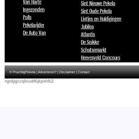
Van Harte
Sint Nieuwe Pekela
Ingezonden
Sint Oude Pekela
Polls
Lintjes en Huldigingen
Pekelarijder
Jubilea
De Auto Van
Atlantis
De Snikke
Schutsemarkt
Heeresveld Concours
© PrachtigPekela |
Adverteren?
|
Disclaimer
|
Contact
njpdjigccqlivudll6jkpsh8i2