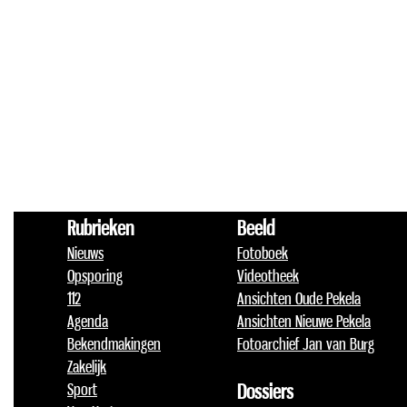
Rubrieken
Beeld
Nieuws
Fotoboek
Opsporing
Videotheek
112
Ansichten Oude Pekela
Agenda
Ansichten Nieuwe Pekela
Bekendmakingen
Fotoarchief Jan van Burg
Zakelijk
Sport
Dossiers