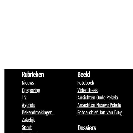
Rubrieken
Beeld
Nieuws
Fotoboek
Opsporing
Videotheek
112
Ansichten Oude Pekela
Agenda
Ansichten Nieuwe Pekela
Bekendmakingen
Fotoarchief Jan van Burg
Zakelijk
Sport
Dossiers