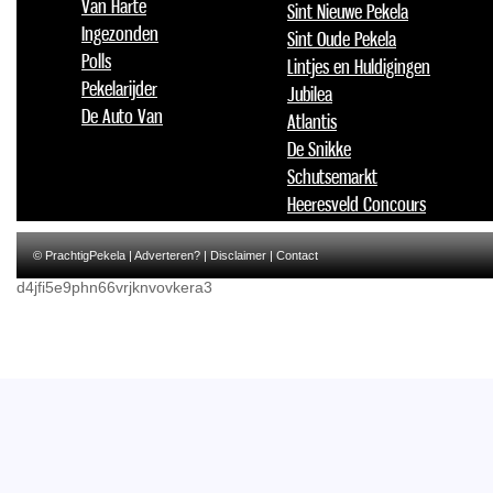
Van Harte
Sint Nieuwe Pekela
Ingezonden
Sint Oude Pekela
Polls
Lintjes en Huldigingen
Pekelarijder
Jubilea
De Auto Van
Atlantis
De Snikke
Schutsemarkt
Heeresveld Concours
© PrachtigPekela |
Adverteren?
|
Disclaimer
|
Contact
d4jfi5e9phn66vrjknvovkera3