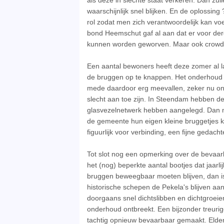
als deze in slechte staat verkeren. Dan zu
waarschijnlijk snel blijken. En de oplossi
rol zodat men zich verantwoordelijk kan voel
bond Heemschut gaf al aan dat er voor derge
kunnen worden geworven. Maar ook crowdfun
Een aantal bewoners heeft deze zomer al l
de bruggen op te knappen. Het onderhoud
mede daardoor erg meevallen, zeker nu onl
slecht aan toe zijn. In Steendam hebben de
glasvezelnetwerk hebben aangelegd. Dan 
de gemeente hun eigen kleine bruggetjes k
figuurlijk voor verbinding, een fijne gedacht
Tot slot nog een opmerking over de bevaarb
het (nog) beperkte aantal bootjes dat jaarl
bruggen beweegbaar moeten blijven, dan i
historische schepen de Pekela's blijven a
doorgaans snel dichtslibben en dichtgroei
onderhoud ontbreekt. Een bijzonder treurige
tachtig opnieuw bevaarbaar gemaakt. Elder