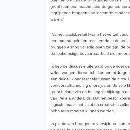
plannen om van de 34 bruggen op termijn 2
groot toen een maand later de gemeentera
ingrijpende bruggenplan instemde zonder 
waren.'
'Na het raadsbesluit kwam het verzet vanuit
een maand geleden resulteerde in de toeze
bruggen alsnog volledig open zal zijn, de 
de toekomstige bevaarbaarheid niet meer v
Ik heb de discussie uiteraard op de voet 
willen voegen die wellicht kunnen bijdrage
een duidelijk onderscheid tussen de circa 1
verkeersafhandeling enerzijds en de vele k
groot belang zijn en belangrijk bijdragen aa
van Pekela anderzijds. Dat het beschikbare 
logisch, maar met inzet en creativiteit zul
behouden moeten kunnen worden.
In plaats van bruggen te verwijderen kun