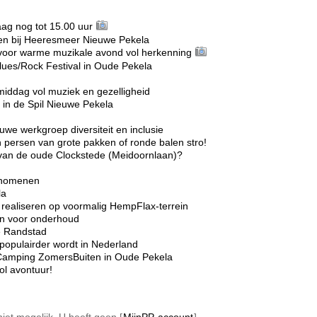
g nog tot 15.00 uur
n bij Heeresmeer Nieuwe Pekela
voor warme muzikale avond vol herkenning
lues/Rock Festival in Oude Pekela
middag vol muziek en gezelligheid
in de Spil Nieuwe Pekela
we werkgroep diversiteit en inclusie
 persen van grote pakken of ronde balen stro!
r van de oude Clockstede (Meidoornlaan)?
enomenen
la
realiseren op voormalig HempFlax-terrein
ten voor onderhoud
e Randstad
opulairder wordt in Nederland
Camping ZomersBuiten in Oude Pekela
l avontuur!