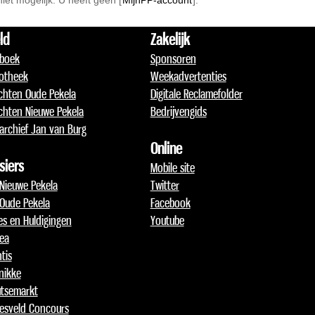
 niet mogelijk. U heeft geen [
MijnPP-account
].
ld
Zakelijk
boek
Sponsoren
otheek
Weekadvertenties
chten Oude Pekela
Digitale Reclamefolder
chten Nieuwe Pekela
Bedrijvengids
archief Jan van Burg
Online
siers
Mobile site
 Nieuwe Pekela
Twitter
 Oude Pekela
Facebook
jes en Huldigingen
Youtube
lea
tis
nikke
tsemarkt
esveld Concours