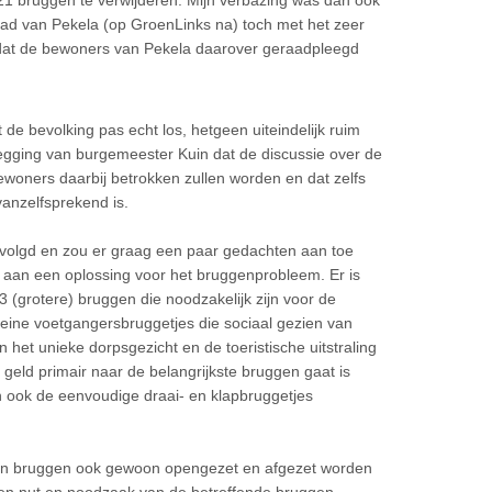
1 bruggen te verwijderen. Mijn verbazing was dan ook
ad van Pekela (op GroenLinks na) toch met het zeer
dat de bewoners van Pekela daarover geraadpleegd
 de bevolking pas echt los, hetgeen uiteindelijk ruim
gging van burgemeester Kuin dat de discussie over de
bewoners daarbij betrokken zullen worden en dat zelfs
anzelfsprekend is.
gevolgd en zou er graag een paar gedachten aan toe
n aan een oplossing voor het bruggenprobleem. Er is
3 (grotere) bruggen die noodzakelijk zijn voor de
leine voetgangersbruggetjes die sociaal gezien van
n het unieke dorpsgezicht en de toeristische uitstraling
geld primair naar de belangrijkste bruggen gaat is
len ook de eenvoudige draai- en klapbruggetjes
nen bruggen ook gewoon opengezet en afgezet worden