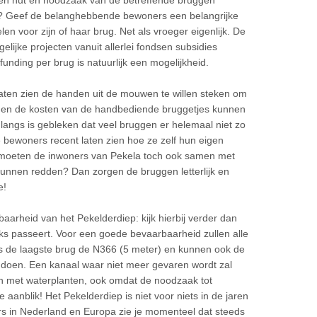
llen nut en noodzaak van de betreffende bruggen
ng ? Geef de belanghebbende bewoners een belangrijke
en voor zijn of haar brug. Net als vroeger eigenlijk. De
lijke projecten vanuit allerlei fondsen subsidies
ding per brug is natuurlijk een mogelijkheid.
aten zien de handen uit de mouwen te willen steken om
 en de kosten van de handbediende bruggetjes kunnen
angs is gebleken dat veel bruggen er helemaal niet zo
 bewoners recent laten zien hoe ze zelf hun eigen
moeten de inwoners van Pekela toch ook samen met
unnen redden? Dan zorgen de bruggen letterlijk en
e!
aarheid van het Pekelderdiep: kijk hierbij verder dan
ijks passeert. Voor een goede bevaarbaarheid zullen alle
s de laagste brug de N366 (5 meter) en kunnen ook de
andoen. Een kanaal waar niet meer gevaren wordt zal
en met waterplanten, ook omdat de noodzaak tot
 aanblik! Het Pekelderdiep is niet voor niets in de jaren
s in Nederland en Europa zie je momenteel dat steeds