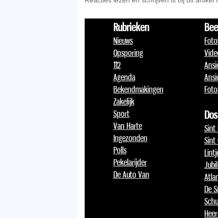
Reacties lezen en schrijven is bij dit artikel
Rubrieken
Bee
Nieuws
Foto
Opsporing
Vide
112
Ansi
Agenda
Ansi
Bekendmakingen
Foto
Zakelijk
Sport
Dos
Van Harte
Sint
Ingezonden
Sint
Polls
Lint
Pekelarijder
Jubi
De Auto Van
Atlan
De S
Schu
Heer