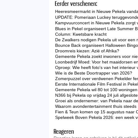
Eerder verschenen:
Heeresmeermarkt in Nieuwe Pekela vandaa
UPDATE: Pomeriaan Luckey teruggevonde
Kampvuurconcert in Nieuwe Pekela zorgt 
Blues in Pekel organiseert Late Summer B
Column: Kwetsbare kracht
De Zwalkers nodigen Pekela uit voor een 
Bounce Back organiseert Halloween Bingo 
Droomreis kiezen: Azië of Afrika?
Gemeente Pekela zoekt inwoners voor nieu
Loonbedrijf Moed: Voor het maaidorsen en
Oproep: Wie heeft foto's van het interieu
Wie is de Beste Doortrapper van 2026?
Zomerpuzzel over verdwenen Pekelder f
Eerste Internationale Film Festival in Peke
Gemeente Pekela wil 80 tot 100 woningen 
N366 bij Pekela op vrijdag 24 juli afgeslo
Groei als ondernemer: van Pekela naar d
Waarom avondentertainment thuis steeds p
Fien & Teun komen op 15 augustus naar 
Spelweek Boven Pekela 2026: een week vo
Reageren