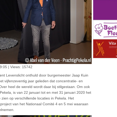
9:05 | Views: 15742
t Levenslicht onthuld door burgemeester Jaap Kuin
t vijfenzeventig jaar geleden dat concentratie- en
Over heel de wereld wordt daar bij stilgestaan. Om ook
t Pekela, is van 22 januari tot en met 31 januari 2020 het
 zien op verschillende locaties in Pekela. Het
 project van het Nationaal Comité 4 en 5 mei waaraan
elnemen.