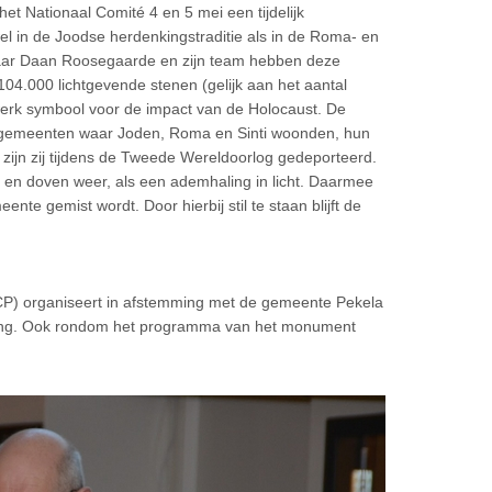
t Nationaal Comité 4 en 5 mei een tijdelijk
l in de Joodse herdenkingstraditie als in de Roma- en
tenaar Daan Roosegaarde en zijn team hebben deze
al 104.000 lichtgevende stenen (gelijk aan het aantal
twerk symbool voor de impact van de Holo­caust. De
de gemeenten waar Joden, Roma en Sinti woonden, hun
zijn zij tijdens de Tweede Wereldoorlog gedeporteerd.
en doven weer, als een ademhaling in licht. Daarmee
nte gemist wordt. Door hierbij stil te staan blijft de
CP) organiseert in afstemming met de gemeente Pekela
nking. Ook rondom het programma van het monument