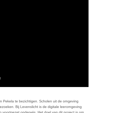
in Pekela te bezichtigen. Scholen uit de omgeving
oeken. Bij Levenslicht is de digitale leeromgeving
n voortgezet onderwijs. Het doel van dit project is om