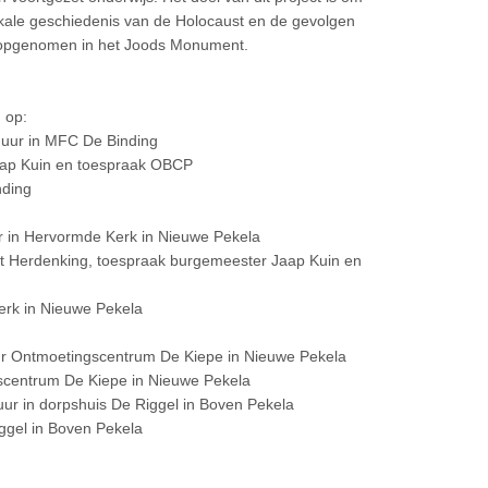
okale geschiedenis van de Holocaust en de gevolgen
jn opgenomen in het Joods Monument.
 op:
 uur in MFC De Binding
Jaap Kuin en toespraak OBCP
nding
g
r in Hervormde Kerk in Nieuwe Pekela
ust Herdenking, toespraak burgemeester Jaap Kuin en
erk in Nieuwe Pekela
uur Ontmoetingscentrum De Kiepe in Nieuwe Pekela
scentrum De Kiepe in Nieuwe Pekela
uur in dorpshuis De Riggel in Boven Pekela
iggel in Boven Pekela