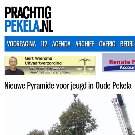
PRACHTIG
PEKELA
.NL
VOORPAGINA
112
AGENDA
ARCHIEF
OVERIG
BEDRI
Nieuwe Pyramide voor jeugd in Oude Pekela