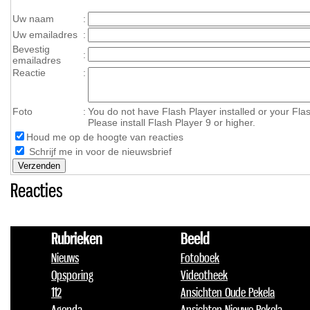
Uw naam
:
Uw emailadres
:
Bevestig
:
emailadres
Reactie
:
Foto
:
You do not have Flash Player installed or your Flas
Please install Flash Player 9 or higher.
Houd me op de hoogte van reacties
Schrijf me in voor de nieuwsbrief
Reacties
Rubrieken
Beeld
Nieuws
Fotoboek
Opsporing
Videotheek
112
Ansichten Oude Pekela
Agenda
Ansichten Nieuwe Pekela