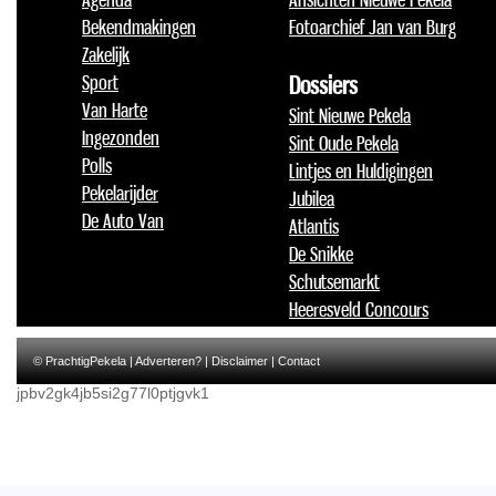
Bekendmakingen
Fotoarchief Jan van Burg
Zakelijk
Sport
Dossiers
Van Harte
Sint Nieuwe Pekela
Ingezonden
Sint Oude Pekela
Polls
Lintjes en Huldigingen
Pekelarijder
Jubilea
De Auto Van
Atlantis
De Snikke
Schutsemarkt
Heeresveld Concours
© PrachtigPekela |
Adverteren?
|
Disclaimer
|
Contact
jpbv2gk4jb5si2g77l0ptjgvk1