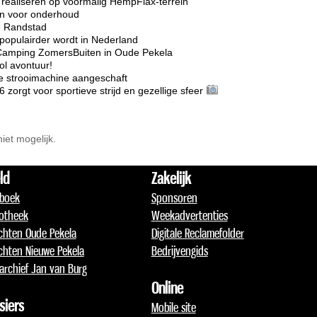
realiseren op voormalig HempFlax-terrein
ten voor onderhoud
e Randstad
opulairder wordt in Nederland
Camping ZomersBuiten in Oude Pekela
l avontuur!
e strooimachine aangeschaft
rgt voor sportieve strijd en gezellige sfeer
niet mogelijk.
ld
Zakelijk
boek
Sponsoren
otheek
Weekadvertenties
chten Oude Pekela
Digitale Reclamefolder
chten Nieuwe Pekela
Bedrijvengids
archief Jan van Burg
Online
siers
Mobile site