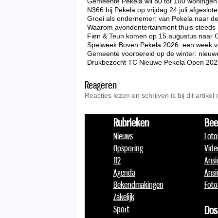
Gemeente Pekela wil 80 tot 100 woningen 
N366 bij Pekela op vrijdag 24 juli afgeslo
Groei als ondernemer: van Pekela naar d
Waarom avondentertainment thuis steeds p
Fien & Teun komen op 15 augustus naar 
Spelweek Boven Pekela 2026: een week vo
Gemeente voorbereid op de winter: nieuw
Drukbezocht TC Nieuwe Pekela Open 2026 zo
Reageren
Reacties lezen en schrijven is bij dit artikel 
Rubrieken
Bee
Nieuws
Foto
Opsporing
Vide
112
Ansi
Agenda
Ansi
Bekendmakingen
Foto
Zakelijk
Sport
Dos