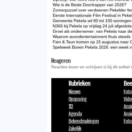
Wie is de Beste Doortrapper van 2026?
Zomerpuzzel over verdwenen Pekelder f
Eerste Internationale Film Festival in Peke
Gemeente Pekela wil 80 tot 100 woningen 
N366 bij Pekela op vrijdag 24 juli afgeslo
Groei als ondernemer: van Pekela naar d
Waarom avondentertainment thuis steeds p
Fien & Teun komen op 15 augustus naar 
Spelweek Boven Pekela 2026: een week vo
Reageren
Reacties lezen en schrijven is bij dit artikel
Rubrieken
Bee
Nieuws
Foto
Opsporing
Vide
112
Ansi
Agenda
Ansi
Bekendmakingen
Foto
Zakelijk