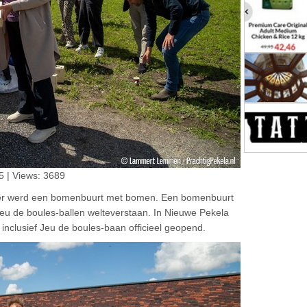
5 | Views: 3689
r werd een bomenbuurt met bomen. Een bomenbuurt
u de boules-ballen welteverstaan. In Nieuwe Pekela
nclusief Jeu de boules-baan officieel geopend.