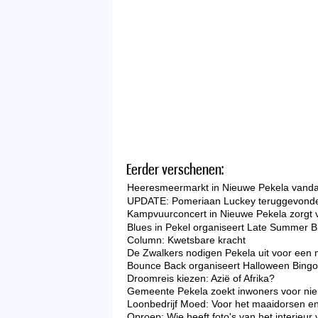
Eerder verschenen:
Heeresmeermarkt in Nieuwe Pekela vandaa
UPDATE: Pomeriaan Luckey teruggevonde
Kampvuurconcert in Nieuwe Pekela zorgt 
Blues in Pekel organiseert Late Summer B
Column: Kwetsbare kracht
De Zwalkers nodigen Pekela uit voor een 
Bounce Back organiseert Halloween Bingo 
Droomreis kiezen: Azië of Afrika?
Gemeente Pekela zoekt inwoners voor nieu
Loonbedrijf Moed: Voor het maaidorsen en
Oproep: Wie heeft foto's van het interieu