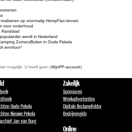
enomenen
la
realiseren op voormalig HempFlax-terrein
ten voor onderhoud
e Randstad
opulairder wordt in Nederland
Camping ZomersBuiten in Oude Pekela
l avontuur!
 niet mogelijk. U heeft geen [
MijnPP-account
].
ld
Zakelijk
boek
Sponsoren
otheek
Weekadvertenties
chten Oude Pekela
Digitale Reclamefolder
chten Nieuwe Pekela
Bedrijvengids
archief Jan van Burg
Online