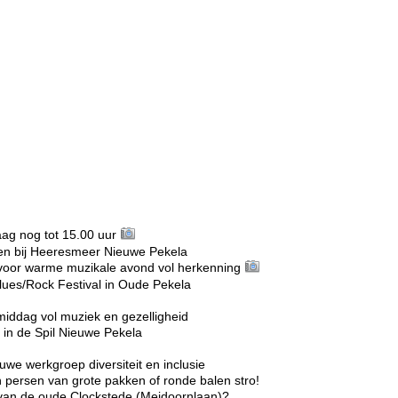
g nog tot 15.00 uur
n bij Heeresmeer Nieuwe Pekela
voor warme muzikale avond vol herkenning
lues/Rock Festival in Oude Pekela
middag vol muziek en gezelligheid
in de Spil Nieuwe Pekela
we werkgroep diversiteit en inclusie
 persen van grote pakken of ronde balen stro!
r van de oude Clockstede (Meidoornlaan)?