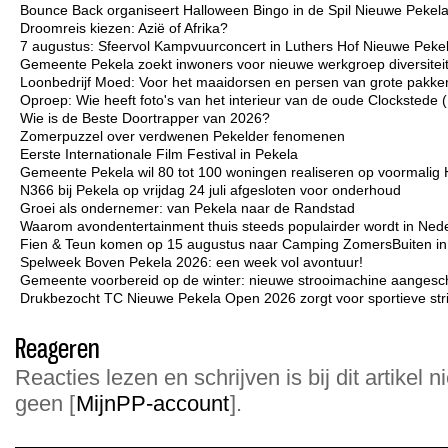
Bounce Back organiseert Halloween Bingo in de Spil Nieuwe Pekel
Droomreis kiezen: Azië of Afrika?
7 augustus: Sfeervol Kampvuurconcert in Luthers Hof Nieuwe Peke
Gemeente Pekela zoekt inwoners voor nieuwe werkgroep diversiteit 
Loonbedrijf Moed: Voor het maaidorsen en persen van grote pakken
Oproep: Wie heeft foto's van het interieur van de oude Clockstede
Wie is de Beste Doortrapper van 2026?
Zomerpuzzel over verdwenen Pekelder fenomenen
Eerste Internationale Film Festival in Pekela
Gemeente Pekela wil 80 tot 100 woningen realiseren op voormalig 
N366 bij Pekela op vrijdag 24 juli afgesloten voor onderhoud
Groei als ondernemer: van Pekela naar de Randstad
Waarom avondentertainment thuis steeds populairder wordt in Ned
Fien & Teun komen op 15 augustus naar Camping ZomersBuiten i
Spelweek Boven Pekela 2026: een week vol avontuur!
Gemeente voorbereid op de winter: nieuwe strooimachine aangesc
Drukbezocht TC Nieuwe Pekela Open 2026 zorgt voor sportieve strij
Reageren
Reacties lezen en schrijven is bij dit artikel n
geen [
MijnPP-account
].