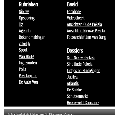
Rubrieken
Beeld
Nieuws
Fotoboek
Opsporing
Videotheek
112
Ansichten Oude Pekela
Agenda
Ansichten Nieuwe Pekela
Bekendmakingen
Fotoarchief Jan van Burg
Zakelijk
Sport
Dossiers
Van Harte
Sint Nieuwe Pekela
Ingezonden
Sint Oude Pekela
Polls
Lintjes en Huldigingen
Pekelarijder
Jubilea
De Auto Van
Atlantis
De Snikke
Schutsemarkt
Heeresveld Concours
© PrachtigPekela |
Adverteren?
|
Disclaimer
|
Contact