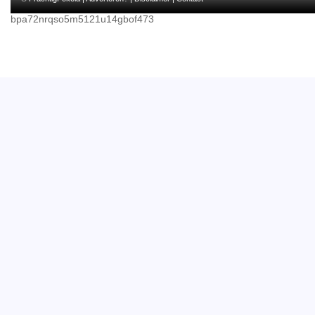
bpa72nrqso5m5121u14gbof473