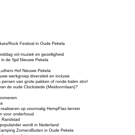
lues/Rock Festival in Oude Pekela
middag vol muziek en gezelligheid
in de Spil Nieuwe Pekela
Luthers Hof Nieuwe Pekela
we werkgroep diversiteit en inclusie
 persen van grote pakken of ronde balen stro!
r van de oude Clockstede (Meidoornlaan)?
enomenen
la
realiseren op voormalig HempFlax-terrein
ten voor onderhoud
e Randstad
opulairder wordt in Nederland
Camping ZomersBuiten in Oude Pekela