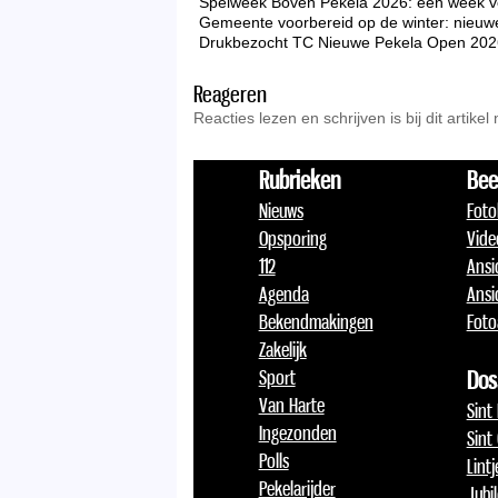
Spelweek Boven Pekela 2026: een week vo
Gemeente voorbereid op de winter: nieuw
Drukbezocht TC Nieuwe Pekela Open 2026 zo
Reageren
Reacties lezen en schrijven is bij dit artikel
Rubrieken
Bee
Nieuws
Foto
Opsporing
Vide
112
Ansi
Agenda
Ansi
Bekendmakingen
Foto
Zakelijk
Sport
Dos
Van Harte
Sint
Ingezonden
Sint
Polls
Lint
Pekelarijder
Jubi