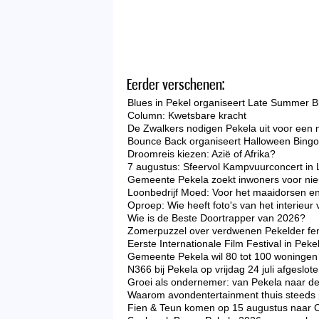
Eerder verschenen:
Blues in Pekel organiseert Late Summer B
Column: Kwetsbare kracht
De Zwalkers nodigen Pekela uit voor een 
Bounce Back organiseert Halloween Bingo 
Droomreis kiezen: Azië of Afrika?
7 augustus: Sfeervol Kampvuurconcert in 
Gemeente Pekela zoekt inwoners voor nieu
Loonbedrijf Moed: Voor het maaidorsen en
Oproep: Wie heeft foto's van het interieu
Wie is de Beste Doortrapper van 2026?
Zomerpuzzel over verdwenen Pekelder f
Eerste Internationale Film Festival in Peke
Gemeente Pekela wil 80 tot 100 woningen 
N366 bij Pekela op vrijdag 24 juli afgeslo
Groei als ondernemer: van Pekela naar d
Waarom avondentertainment thuis steeds p
Fien & Teun komen op 15 augustus naar 