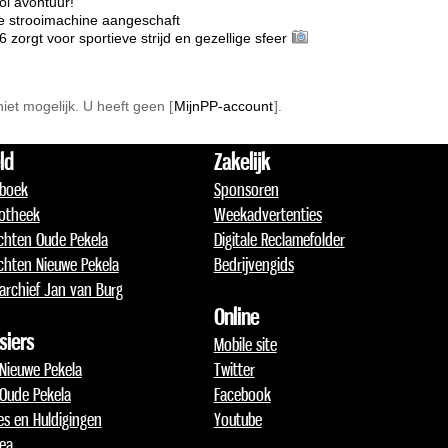
l avontuur!
e strooimachine aangeschaft
rgt voor sportieve strijd en gezellige sfeer
 niet mogelijk. U heeft geen [
MijnPP-account
].
ld
Zakelijk
boek
Sponsoren
otheek
Weekadvertenties
chten Oude Pekela
Digitale Reclamefolder
chten Nieuwe Pekela
Bedrijvengids
archief Jan van Burg
Online
siers
Mobile site
 Nieuwe Pekela
Twitter
 Oude Pekela
Facebook
jes en Huldigingen
Youtube
lea