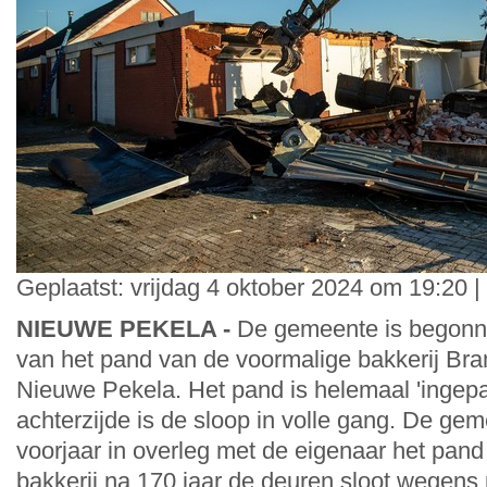
Geplaatst: vrijdag 4 oktober 2024 om 19:20 
NIEUWE PEKELA -
De gemeente is begonn
van het pand van de voormalige bakkerij Bra
Nieuwe Pekela. Het pand is helemaal 'ingepa
achterzijde is de sloop in volle gang. De gem
voorjaar in overleg met de eigenaar het pan
bakkerij na 170 jaar de deuren sloot wegens