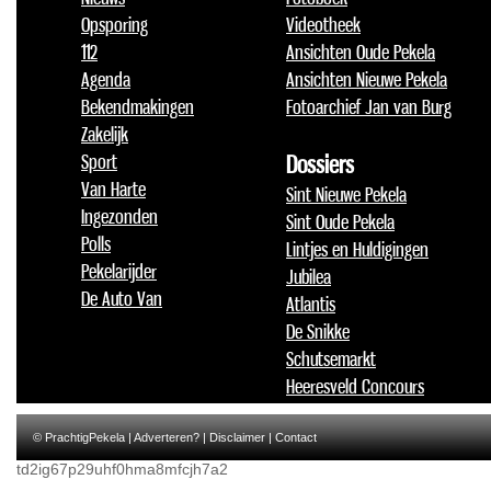
Opsporing
Videotheek
112
Ansichten Oude Pekela
Agenda
Ansichten Nieuwe Pekela
Bekendmakingen
Fotoarchief Jan van Burg
Zakelijk
Sport
Dossiers
Van Harte
Sint Nieuwe Pekela
Ingezonden
Sint Oude Pekela
Polls
Lintjes en Huldigingen
Pekelarijder
Jubilea
De Auto Van
Atlantis
De Snikke
Schutsemarkt
Heeresveld Concours
© PrachtigPekela |
Adverteren?
|
Disclaimer
|
Contact
td2ig67p29uhf0hma8mfcjh7a2