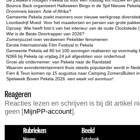
De Zwalkers nodigen Pekela uit voor een middag vol muziek en gez
Bounce Back organiseert Halloween Bingo in de Spil Nieuwe Pekel
Droomreis kiezen: Azië of Afrika?
Gemeente Pekela zoekt inwoners voor nieuwe werkgroep diversiteit 
Loonbedrijf Moed: Voor het maaidorsen en persen van grote pakken
Oproep: Wie heeft foto's van het interieur van de oude Clockstede
Wie is de Beste Doortrapper van 2026?
Zomerpuzzel over verdwenen Pekelder fenomenen
Eerste Internationale Film Festival in Pekela
Gemeente Pekela wil 80 tot 100 woningen realiseren op voormalig 
N366 bij Pekela op vrijdag 24 juli afgesloten voor onderhoud
Groei als ondernemer: van Pekela naar de Randstad
Waarom avondentertainment thuis steeds populairder wordt in Ned
Fien & Teun komen op 15 augustus naar Camping ZomersBuiten i
Spelweek Boven Pekela 2026: een week vol avontuur!
Reageren
Reacties lezen en schrijven is bij dit artikel n
geen [
MijnPP-account
].
Rubrieken
Beeld
Nieuws
Fotoboek